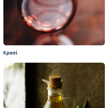
Κρασί