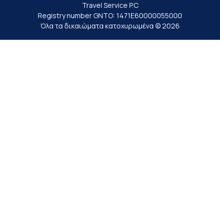
Travel Service P.C
Registry number GNTO: 1471Ε60000055000
Όλα τα δικαιώματα κατοχυρωμένα © 2026