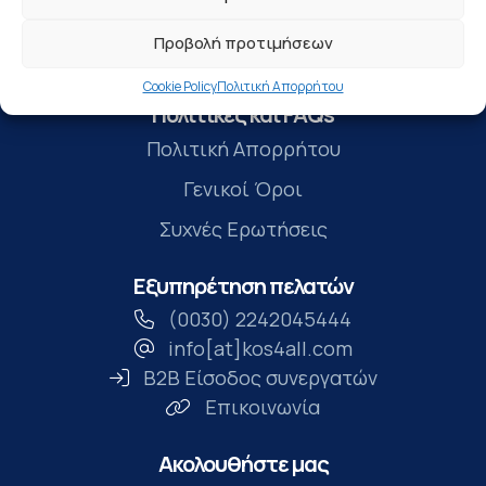
Κράτηση Ξενοδοχείου
Προβολή προτιμήσεων
Ακτοπλοϊκά Εισιτήρια
Cookie Policy
Πολιτική Απορρήτου
Πολιτικές και FAQs
Πολιτική Απορρήτου
Γενικοί Όροι
Συχνές Ερωτήσεις
Εξυπηρέτηση πελατών
(0030) 2242045444
info[at]kos4all.com
B2B Είσοδος συνεργατών
Επικοινωνία
Ακολουθήστε μας