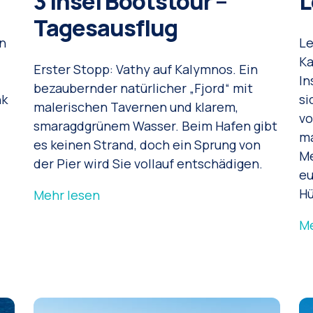
3 Insel Bootstour –
L
Tagesausflug
n
Le
Ka
Erster Stopp: Vathy auf Kalymnos. Ein
In
bezaubernder natürlicher „Fjord“ mit
nk
si
malerischen Tavernen und klarem,
vo
smaragdgrünem Wasser. Beim Hafen gibt
ma
es keinen Strand, doch ein Sprung von
Me
der Pier wird Sie vollauf entschädigen.
eu
Hü
Mehr lesen
Me