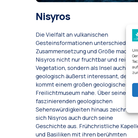
Nisyros
Die Vielfalt an vulkanischen
Gesteinsformationen unterschiedlich
Zusammensetzung und Größe macht
Um 
Ger
Nisyros nicht nur fruchtbar und reich a
Tec
Vegetation, sondern als Insel auch
auf
zur
geologisch äußerst interessant, denn 
kommt einem großen geologischen
Freilichtmuseum nahe. Über seine
faszinierenden geologischen
Sehenswürdigkeiten hinaus zeichnet
sich Nisyros auch durch seine
Geschichte aus. Frühchristliche Kapell
und Basiliken mit ihren berühmten