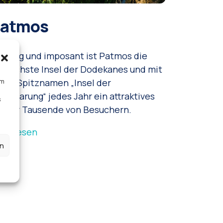
atmos
ffällig und imposant ist Patmos die
rdlichste Insel der Dodekanes und mit
rem Spitznamen „Insel der
um
fenbarung“ jedes Jahr ein attraktives
s
el für Tausende von Besuchern.
hr lesen
en