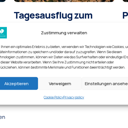
Tagesausflug zum
P
Vulkan Nisyros
Au
Zustimmung verwalten
er
nö
Die Insel hat sehr treue Besucher, denn
ih
Ihnen ein optimales Erlebnis zu bieten, verwenden wir Technologien wie Cookies, 
obwohl sie zur Dodekanes gehört, ähnelt
äteinformationen zu speichern und/oder darauf zuzugreifen. Wenn Sie diesen
n
Of
hnologien zustimmen, können wir Daten wie das Surfverhalten oder eindeutige ID
sie mehr den Kykladen, und ihre
Zi
 dieser Website verarbeiten. Wenn Sie Ihre Zustimmung nicht erteilen oder
besondere Schönheit macht süchtig.
ückziehen, können bestimmte Merkmale und Funktionen beeinträchtigt werden.
es
Me
Mehr lesen
Akzeptieren
Verweigern
Einstellungen anseh
Cookie Policy
Privacy policy
en