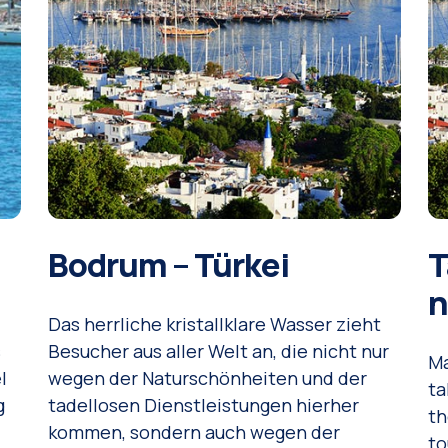
Bodrum – Türkei
T
n
Das herrliche kristallklare Wasser zieht
s
Besucher aus aller Welt an, die nicht nur
Ma
l
wegen der Naturschönheiten und der
ta
g
tadellosen Dienstleistungen hierher
th
kommen, sondern auch wegen der
to