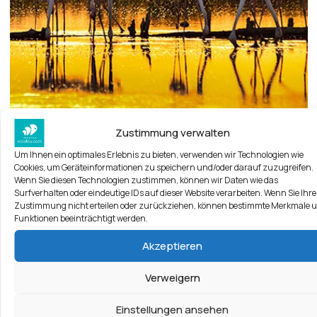
Zustimmung verwalten
Ausflüge in die Natur
Um Ihnen ein optimales Erlebnis zu bieten, verwenden wir Technologien wie
Cookies, um Geräteinformationen zu speichern und/oder darauf zuzugreifen.
Wenn Sie diesen Technologien zustimmen, können wir Daten wie das
Surfverhalten oder eindeutige IDs auf dieser Website verarbeiten. Wenn Sie Ihre
Kos possesses the rare and stunning
Zustimmung nicht erteilen oder zurückziehen, können bestimmte Merkmale 
combination of verdant greens and sea blues, of
Funktionen beeinträchtigt werden.
mountain and sea overflowing with rich flora and
Akzeptieren
fauna. Kos boasts a variety of protected natural
areas.
Verweigern
Mehr lesen
Einstellungen ansehen