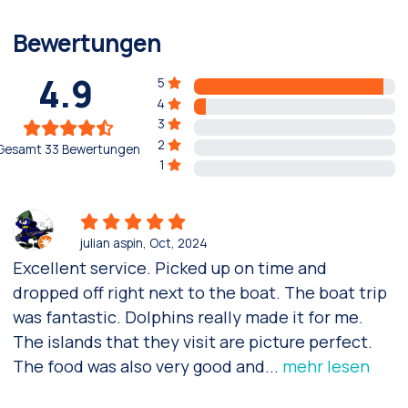
Bewertungen
4.9
5
4
3
2
Gesamt 33 Bewertungen
1
julian aspin
, Oct, 2024
Excellent service. Picked up on time and
dropped off right next to the boat. The boat trip
was fantastic. Dolphins really made it for me.
The islands that they visit are picture perfect.
The food was also very good and
...
mehr lesen