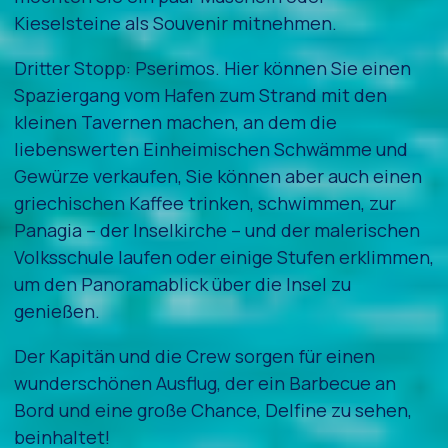
Kieselsteine als Souvenir mitnehmen.
Dritter Stopp: Pserimos. Hier können Sie einen
Spaziergang vom Hafen zum Strand mit den
kleinen Tavernen machen, an dem die
liebenswerten Einheimischen Schwämme und
Gewürze verkaufen, Sie können aber auch einen
griechischen Kaffee trinken, schwimmen, zur
Panagia – der Inselkirche – und der malerischen
Volksschule laufen oder einige Stufen erklimmen,
um den Panoramablick über die Insel zu
genießen.
Der Kapitän und die Crew sorgen für einen
wunderschönen Ausflug, der ein Barbecue an
Bord und eine große Chance, Delfine zu sehen,
beinhaltet!