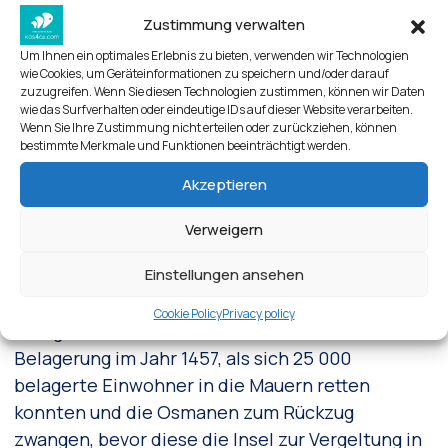
Zustimmung verwalten
Um Ihnen ein optimales Erlebnis zu bieten, verwenden wir Technologien
wie Cookies, um Geräteinformationen zu speichern und/oder darauf
zuzugreifen. Wenn Sie diesen Technologien zustimmen, können wir Daten
wie das Surfverhalten oder eindeutige IDs auf dieser Website verarbeiten.
Wenn Sie Ihre Zustimmung nicht erteilen oder zurückziehen, können
bestimmte Merkmale und Funktionen beeinträchtigt werden.
Akzeptieren
Verweigern
Festung von Antimachia
Einstellungen ansehen
Ein Höhepunkt in der Geschichte der Burg ist der
Cookie Policy
Privacy policy
mutige Widerstand während der osmanischen
Belagerung im Jahr 1457, als sich 25 000
belagerte Einwohner in die Mauern retten
konnten und die Osmanen zum Rückzug
zwangen, bevor diese die Insel zur Vergeltung in